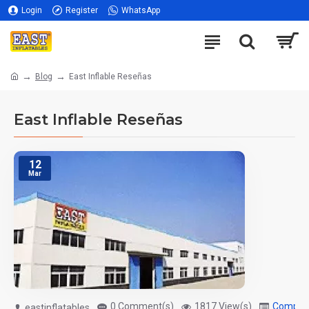
Login
Register
WhatsApp
Blog
East Inflable Reseñas
East Inflable Reseñas
12
Mar
0 Comment(s)
1817 View(s)
Compan
eastinflatables