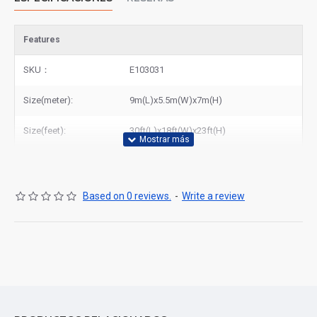
Features
SKU：
E103031
Size(meter):
9m(L)x5.5m(W)x7m(H)
Size(feet):
30ft(L)x18ft(W)x23ft(H)
Based on 0 reviews.
-
Write a review