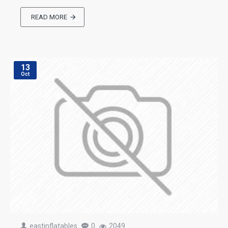
READ MORE
13
Oct
eastinflatables
0
2049