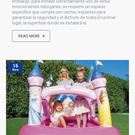
embargo, para instalar correctamente uno de estos
emocionantes toboganes, se requiere un espacio
específico que cumpla con ciertos requisitos para
garantizar la seguridad y el disfrute de todos.En primer
lugar, la superficie donde se instalará el..
READ MORE
16
Nov