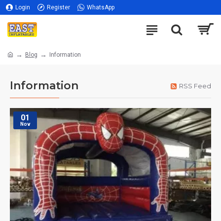
Login
Register
WhatsApp
Blog
Information
Information
RSS Feed
01
Nov