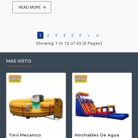
READ MORE
1
2
3
4
5
6
Showing 1 to 12 of 65 (6 Pages)
MAS VISTO
Toro Mecanico
Hinchables De Agua