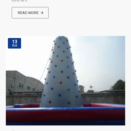
este artí..
READ MORE
13
Oct