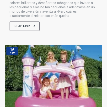
colores brillantes y desafiantes toboganes que invitan a
los pequeños y a los no tan pequeños a adentrarse en un
mundo de diversión y aventura.¿Pero cuál es
exactamente el misterioso imán que ha..
READ MORE
16
Nov