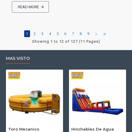
READ MORE
1
2
3
4
5
6
7
8
9
Showing 1 to 12 of 127 (11 Pages)
MAS VISTO
Toro Mecanico
Hinchables De Agua