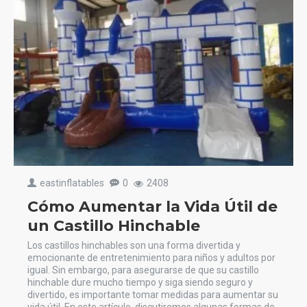
eastinflatables
0
2408
Cómo Aumentar la Vida Útil de
un Castillo Hinchable
Los castillos hinchables son una forma divertida y
emocionante de entretenimiento para niños y adultos por
igual. Sin embargo, para asegurarse de que su castillo
hinchable dure mucho tiempo y siga siendo seguro y
divertido, es importante tomar medidas para aumentar su