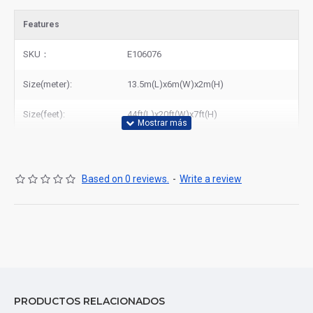
Features
SKU：
E106076
Size(meter):
13.5m(L)x6m(W)x2m(H)
Size(feet):
44ft(L)x20ft(W)x7ft(H)
Based on 0 reviews.
-
Write a review
PRODUCTOS RELACIONADOS