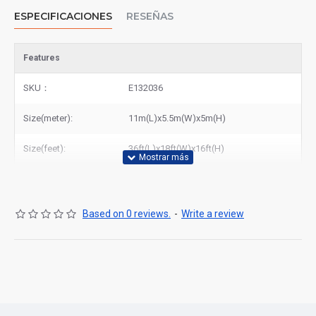
ESPECIFICACIONES
RESEÑAS
Features
SKU：
E132036
Size(meter):
11m(L)x5.5m(W)x5m(H)
Size(feet):
36ft(L)x18ft(W)x16ft(H)
Based on 0 reviews.
-
Write a review