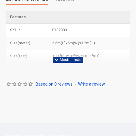
Features
SKU：
E132033
Size(meter):
5.6m(L)x5m(W)x3.2m(H)
Size(feet):
18.4ft(L)x16ft(W)x10.5ft(H)
Based on 0 reviews.
-
Write a review