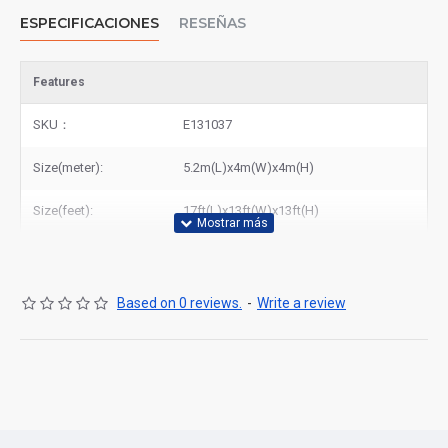
ESPECIFICACIONES
RESEÑAS
Features
SKU：
E131037
Size(meter):
5.2m(L)x4m(W)x4m(H)
Size(feet):
17ft(L)x13ft(W)x13ft(H)
Based on 0 reviews.
-
Write a review