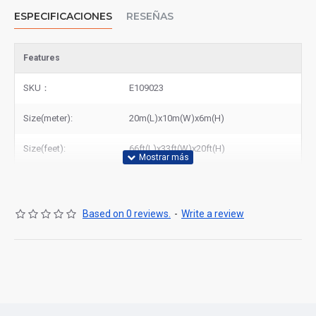
ESPECIFICACIONES
RESEÑAS
Features
SKU：
E109023
Size(meter):
20m(L)x10m(W)x6m(H)
Size(feet):
66ft(L)x33ft(W)x20ft(H)
Based on 0 reviews.
-
Write a review