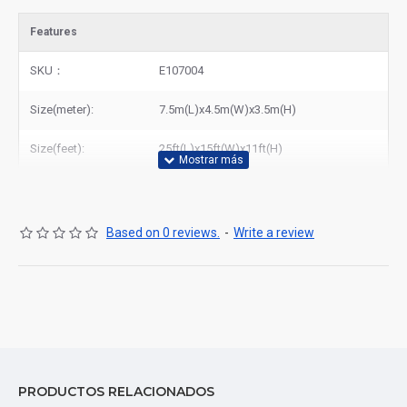
Features
SKU：
E107004
Size(meter):
7.5m(L)x4.5m(W)x3.5m(H)
Size(feet):
25ft(L)x15ft(W)x11ft(H)
Based on 0 reviews.
-
Write a review
PRODUCTOS RELACIONADOS