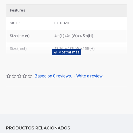
Features
SKU：
E101020
Size(meter):
4m(L)x4m(W)x4.5m(H)
Size(feet):
13ft(L)x13ft(W)x15ft(H)
Based on 0 reviews.
-
Write a review
PRODUCTOS RELACIONADOS