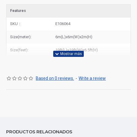
Features
SKU：
E106064
Size(meter):
6m(L)x6m(W)x2m(H)
Size(feet):
19ft(L)x19ft(W)x6.5ft(H)
Based on 0 reviews.
-
Write a review
PRODUCTOS RELACIONADOS