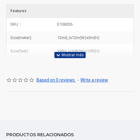
Features
SKU：
E106026
Size(meter):
12m(L)x12m(W)x3m(H)
Size(feet):
39ft(L)x39ft(W)x10ft(H)
Based on 0 reviews.
-
Write a review
PRODUCTOS RELACIONADOS