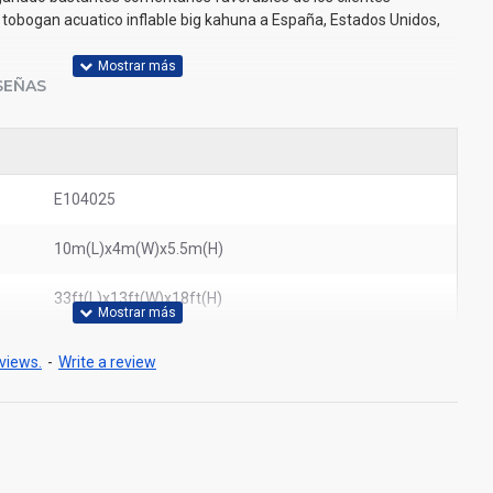
tobogan acuatico inflable big kahuna a España, Estados Unidos,
SEÑAS
E104025
10m(L)x4m(W)x5.5m(H)
33ft(L)x13ft(W)x18ft(H)
views.
-
Write a review