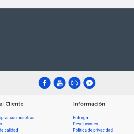
al Cliente
Información
prar con nosotras
Entrega
io
Devoluciones
de calidad
Política de privacidad