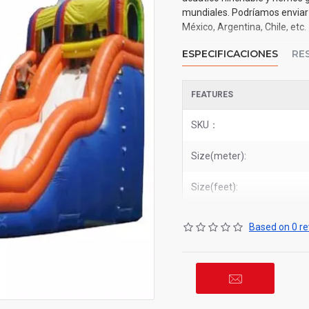
mundiales. Podríamos enviar 
México, Argentina, Chile, etc.
ESPECIFICACIONES
RE
FEATURES
SKU：
Size(meter):
Size(feet):
Based on 0 re