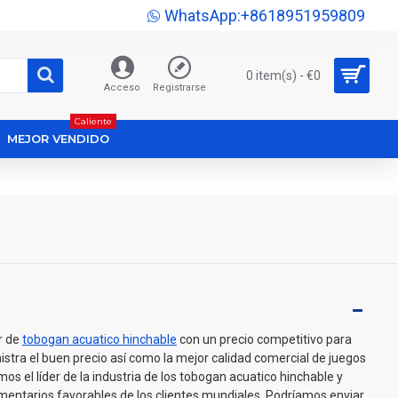
WhatsApp:+8618951959809
0 item(s) - €0
Acceso
Registrarse
Caliente
MEJOR VENDIDO
r de
tobogan acuatico hinchable
con un precio competitivo para
nistra el buen precio así como la mejor calidad comercial de juegos
os el líder de la industria de los tobogan acuatico hinchable y
ntarios favorables de los clientes mundiales. Podríamos enviar