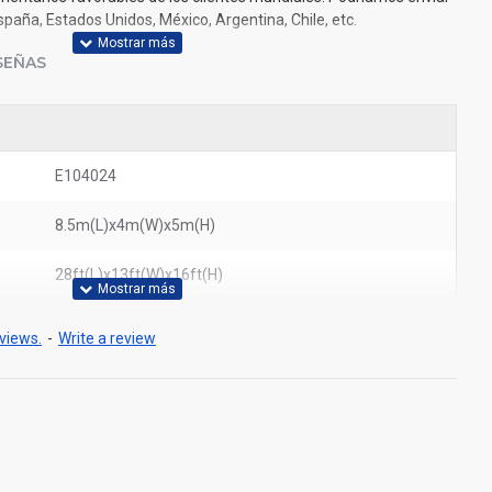
spaña, Estados Unidos, México, Argentina, Chile, etc.
SEÑAS
E104024
8.5m(L)x4m(W)x5m(H)
28ft(L)x13ft(W)x16ft(H)
views.
-
Write a review