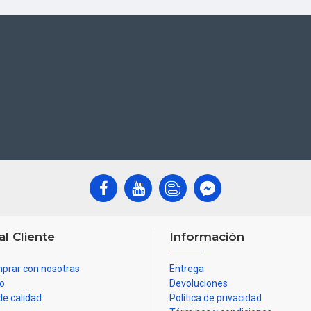
al Cliente
Información
prar con nosotras
Entrega
io
Devoluciones
de calidad
Política de privacidad