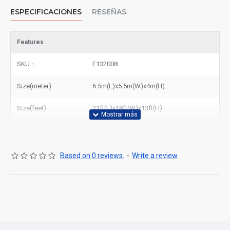
ESPECIFICACIONES
RESEÑAS
Features
SKU：
E132008
Size(meter):
6.5m(L)x5.5m(W)x4m(H)
Size(feet):
21ft(L)x18ft(W)x13ft(H)
Based on 0 reviews.
-
Write a review