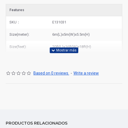
Features
SKU：
E131031
Size(meter):
6m(L)x5m(W)x5.5m(H)
Size(feet):
20ft(L)x16ft(W)x18ft(H)
Based on 0 reviews.
-
Write a review
PRODUCTOS RELACIONADOS