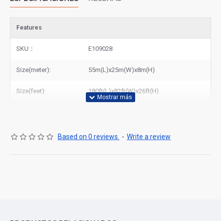
Features
SKU：
E109028
Size(meter):
55m(L)x25m(W)x8m(H)
Size(feet):
180ft(L)x82ft(W)x26ft(H)
Based on 0 reviews.
-
Write a review