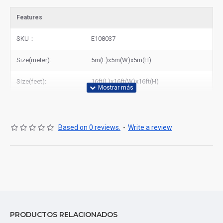
Features
SKU：
E108037
Size(meter):
5m(L)x5m(W)x5m(H)
Size(feet):
16ft(L)x16ft(W)x16ft(H)
Based on 0 reviews.
-
Write a review
PRODUCTOS RELACIONADOS