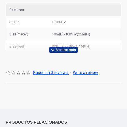
Features
SKU：
E108012
Size(meter):
10m(L)x10m(W)x5m(H)
Size(feet):
33ft(L)x33ft(W)x16ft(H)
Based on 0 reviews.
-
Write a review
PRODUCTOS RELACIONADOS