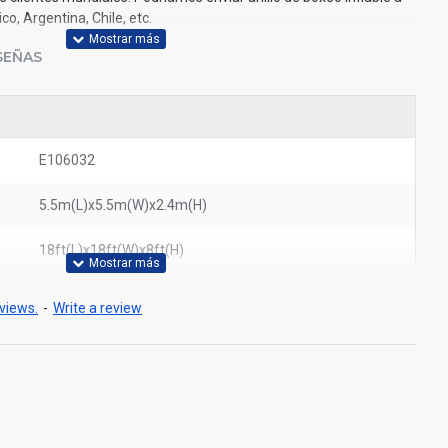
o, Argentina, Chile, etc.
SEÑAS
E106032
5.5m(L)x5.5m(W)x2.4m(H)
18ft(L)x18ft(W)x8ft(H)
views.
-
Write a review