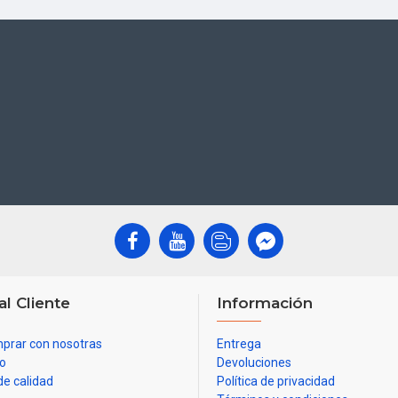
al Cliente
Información
prar con nosotras
Entrega
io
Devoluciones
de calidad
Política de privacidad