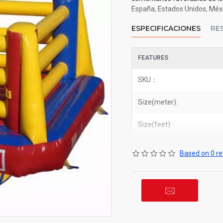
España, Estados Unidos, Méxic
ESPECIFICACIONES
RE
FEATURES
SKU：
Size(meter):
Size(feet):
Based on 0 re