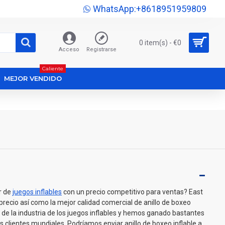
WhatsApp:+8618951959809
0 item(s) - €0
Acceso
Registrarse
Caliente
MEJOR VENDIDO
r de
juegos inflables
con un precio competitivo para ventas? East
 precio así como la mejor calidad comercial de anillo de boxeo
r de la industria de los juegos inflables y hemos ganado bastantes
 clientes mundiales. Podríamos enviar anillo de boxeo inflable a