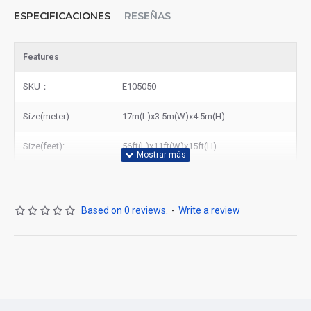
ESPECIFICACIONES
RESEÑAS
Features
SKU：
E105050
Size(meter):
17m(L)x3.5m(W)x4.5m(H)
Size(feet):
56ft(L)x11ft(W)x15ft(H)
Based on 0 reviews.
-
Write a review