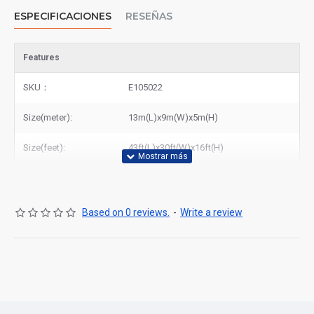
ESPECIFICACIONES
RESEÑAS
Features
SKU：
E105022
Size(meter):
13m(L)x9m(W)x5m(H)
Size(feet):
43ft(L)x30ft(W)x16ft(H)
Based on 0 reviews.
-
Write a review