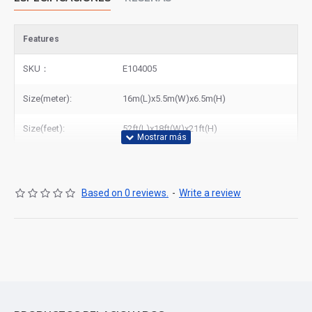
Features
SKU：
E104005
Size(meter):
16m(L)x5.5m(W)x6.5m(H)
Size(feet):
52ft(L)x18ft(W)x21ft(H)
Based on 0 reviews.
-
Write a review