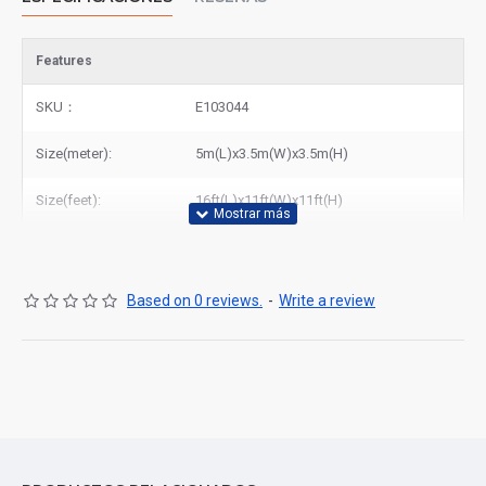
Features
SKU：
E103044
Size(meter):
5m(L)x3.5m(W)x3.5m(H)
Size(feet):
16ft(L)x11ft(W)x11ft(H)
Based on 0 reviews.
-
Write a review