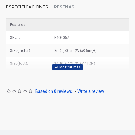
ESPECIFICACIONES
RESEÑAS
Features
SKU：
E102057
Size(meter):
8m(L)x3.5m(W)x3.6m(H)
Size(feet):
26ft(L)x12ft(W)x11ft(H)
Based on 0 reviews.
-
Write a review