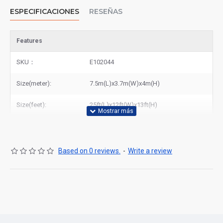
ESPECIFICACIONES
RESEÑAS
Features
SKU：
E102044
Size(meter):
7.5m(L)x3.7m(W)x4m(H)
Size(feet):
25ft(L)x12ft(W)x13ft(H)
Based on 0 reviews.
-
Write a review